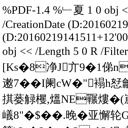
%PDF-1.4 %﹂夏 1 0 obj <<
/CreationDate (D:2016021
(D:20160219141511+12'00'
obj << /Length 5 0 R /Filt
[Ks�8净J亣9�1
遫7��I阑cW�"褟h恏
掑蒌觮欔,熅NE囅熡�(崴跿
嶬8"�$��.晚�亚懈轮