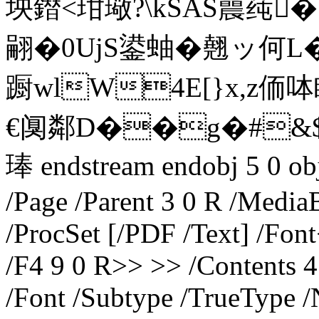
坱鐟<玵璥?\kSAS曟莼�
翤�0UjS鍙蚰�翹ッ何L�
蹰wlW4E[}x,z侕呠眫
€阒鄰D��g�#&$奂
琫 endstream endobj 5 0 ob
/Page /Parent 3 0 R /Medi
/ProcSet [/PDF /Text] /Font
/F4 9 0 R>> >> /Contents 4
/Font /Subtype /TrueType 