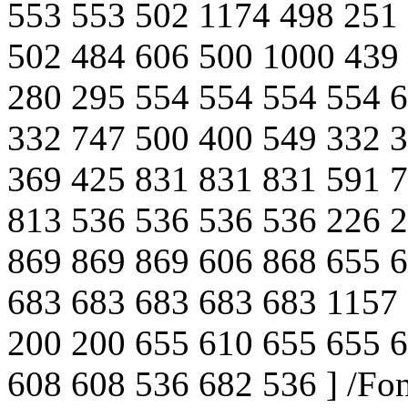
553 553 502 1174 498 251
502 484 606 500 1000 439
280 295 554 554 554 554 
332 747 500 400 549 332 
369 425 831 831 831 591 
813 536 536 536 536 226 
869 869 869 606 868 655 
683 683 683 683 683 1157
200 200 655 610 655 655 
608 608 536 682 536 ] /Fo